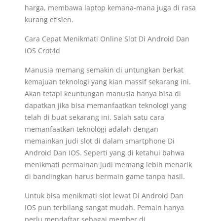
harga, membawa laptop kemana-mana juga di rasa
kurang efisien.
Cara Cepat Menikmati Online Slot Di Android Dan
IOS Crot4d
Manusia memang semakin di untungkan berkat
kemajuan teknologi yang kian massif sekarang ini.
Akan tetapi keuntungan manusia hanya bisa di
dapatkan jika bisa memanfaatkan teknologi yang
telah di buat sekarang ini. Salah satu cara
memanfaatkan teknologi adalah dengan
memainkan judi slot di dalam smartphone Di
Android Dan IOS. Seperti yang di ketahui bahwa
menikmati permainan judi memang lebih menarik
di bandingkan harus bermain game tanpa hasil.
Untuk bisa menikmati slot lewat Di Android Dan
IOS pun terbilang sangat mudah. Pemain hanya
perlu mendaftar sebagai member di