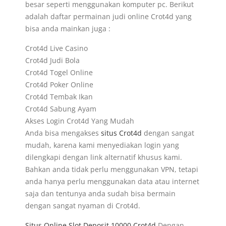
besar seperti menggunakan komputer pc. Berikut
adalah daftar permainan judi online Crot4d yang
bisa anda mainkan juga :
Crot4d Live Casino
Crot4d Judi Bola
Crot4d Togel Online
Crot4d Poker Online
Crot4d Tembak Ikan
Crot4d Sabung Ayam
Akses Login Crot4d Yang Mudah
Anda bisa mengakses
situs Crot4d
dengan sangat
mudah, karena kami menyediakan login yang
dilengkapi dengan link alternatif khusus kami.
Bahkan anda tidak perlu menggunakan VPN, tetapi
anda hanya perlu menggunakan data atau internet
saja dan tentunya anda sudah bisa bermain
dengan sangat nyaman di Crot4d.
Situs Online Slot Deposit 10000 Crot4d
Dengan