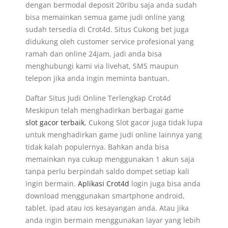
dengan bermodal deposit 20ribu saja anda sudah
bisa memainkan semua game judi online yang
sudah tersedia di Crot4d. Situs Cukong bet juga
didukung oleh customer service profesional yang
ramah dan online 24jam, jadi anda bisa
menghubungi kami via livehat, SMS maupun
telepon jika anda ingin meminta bantuan.
Daftar Situs Judi Online Terlengkap Crot4d
Meskipun telah menghadirkan berbagai game
slot gacor terbaik
, Cukong Slot gacor juga tidak lupa
untuk menghadirkan game judi online lainnya yang
tidak kalah populernya. Bahkan anda bisa
memainkan nya cukup menggunakan 1 akun saja
tanpa perlu berpindah saldo dompet setiap kali
ingin bermain.
Aplikasi Crot4d
login juga bisa anda
download menggunakan smartphone android,
tablet. ipad atau ios kesayangan anda. Atau jika
anda ingin bermain menggunakan layar yang lebih