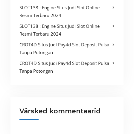
SLOT138 : Engine Situs Judi Slot Online
Resmi Terbaru 2024
SLOT138 : Engine Situs Judi Slot Online
Resmi Terbaru 2024
CROT4D Situs Judi Pay4d Slot Deposit Pulsa
Tanpa Potongan
CROT4D Situs Judi Pay4d Slot Deposit Pulsa
Tanpa Potongan
Värsked kommentaarid